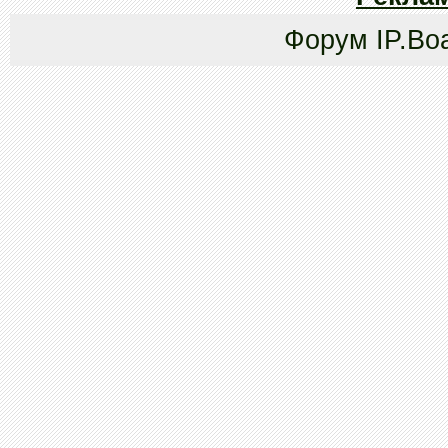
Форум
IP.Bo