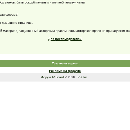
ор знаков, быть оскорбительными или неблагозвучными.
ами форума!
ые домашние страницы.
й материал, защищенный авторским правом, если авторское право не принадлежит ва
Для рекламодателей
Текстовая версия
Реклама на форуме
Форум
IP.Board
© 2026
IPS, Inc
.