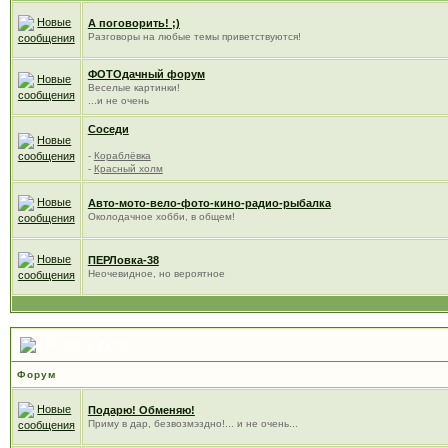
А поговорить! ;)
Разговоры на любые темы приветствуются!
ФОТОдачный форум
Веселые картинки!
...и не очень
Соседи
-
Кораблёвка
-
Красный холм
Авто-мото-вело-фото-кино-радио-рыбалка
Околодачное хобби, в общем!
ПЕРЛовка-38
Неочевидное, но вероятное
Из рук в руки!
Форум
Подарю! Обменяю!
Приму в дар, безвозмэздно!... и не очень...