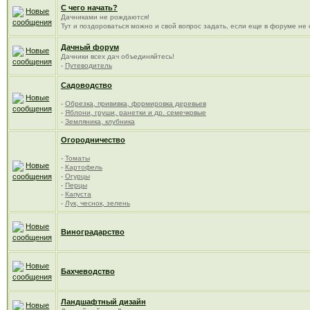
С чего начать?
Дачниками не рождаются!
Тут и поздороваться можно и свой вопрос задать, если еще в форуме не
Дачный форум
Дачники всех дач объединяйтесь!
-
Путеводитель
Садоводство
-
Обрезка, прививка, формировка деревьев
-
Яблони, груши, ранетки и др. семечковые
-
Земляника, клубника
Огородничество
-
Томаты
-
Картофель
-
Огурцы
-
Перцы
-
Капуста
-
Лук, чеснок, зелень
Виноградарство
Бахчеводство
Ландшафтный дизайн