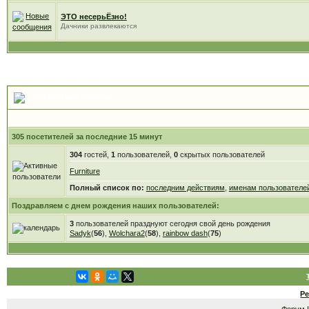
ЭТО несерьЁзно!
Дачники развлекаются
Статистика форума
305 посетителей за последние 15 минут
304
гостей,
1
пользователей,
0
скрытых пользователей
Furniture
Полный список по:
последним действиям
,
именам пользователе
Поздравляем с днем рождения наших пользователей:
3
пользователей празднуют сегодня свой день рождения
Sadyk
(
56
),
Wolchara2
(
58
),
rainbow dash
(
75
)
Р