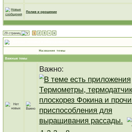
Полив и орошение
29 страниц
1
2
3
>
»
Дачная техника и оборудование
Название темы
Важные темы
Важно:
Термометры, термодатчик
плоскорез Фокина и прочи
приспособления для
выращивания рассады.