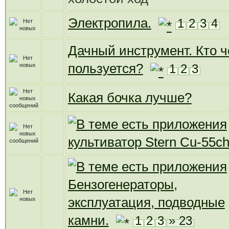
Электропила.
1
2
3
4
Дачный инструмент. Кто 
пользуется?
1
2
3
Какая бочка лучше?
культиватор Stern Cu-55c
Бензогенераторы,
эксплуатация, подводные
камни.
1
2
3
» 23