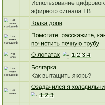
Использование цифровог
эфирного сигнала ТВ
Колка дров
Помогите, расскажите, ка
почистить печную трубу
О лопатах
1
2
3
4
Болгарка
Как вытащить якорь?
Озадачился я холодильни
1
2
3