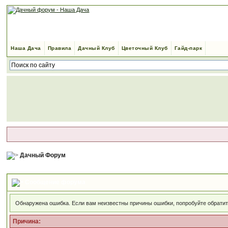
Наша Дача
Правила
Дачный Клуб
Цветочный Клуб
Гайд-парк
Дачный Форум
Сообщение форума
Обнаружена ошибка. Если вам неизвестны причины ошибки, попробуйте обрати
Причина: