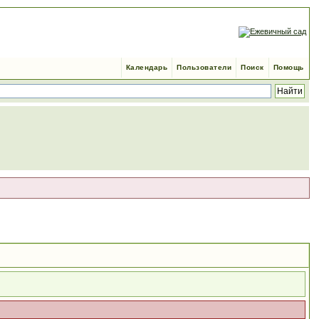
Календарь
Пользователи
Поиск
Помощь