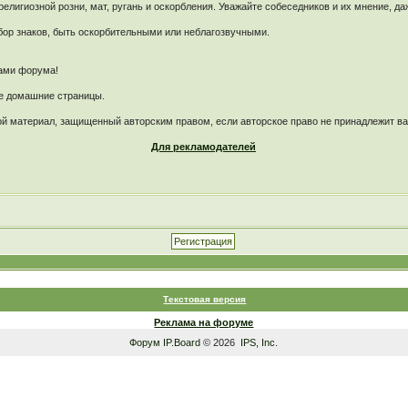
лигиозной розни, мат, ругань и оскорбления. Уважайте собеседников и их мнение, да
ор знаков, быть оскорбительными или неблагозвучными.
рами форума!
ые домашние страницы.
й материал, защищенный авторским правом, если авторское право не принадлежит в
Для рекламодателей
Текстовая версия
Реклама на форуме
Форум
IP.Board
© 2026
IPS, Inc
.