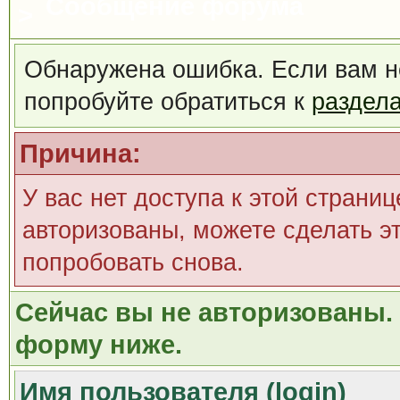
Сообщение форума
Обнаружена ошибка. Если вам н
попробуйте обратиться к
раздел
Причина:
У вас нет доступа к этой страни
авторизованы, можете сделать эт
попробовать снова.
Сейчас вы не авторизованы. 
форму ниже.
Имя пользователя (login)