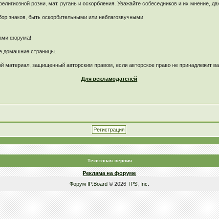
лигиозной розни, мат, ругань и оскорбления. Уважайте собеседников и их мнение, да
ор знаков, быть оскорбительными или неблагозвучными.
рами форума!
ые домашние страницы.
й материал, защищенный авторским правом, если авторское право не принадлежит в
Для рекламодателей
Текстовая версия
Реклама на форуме
Форум
IP.Board
© 2026
IPS, Inc
.