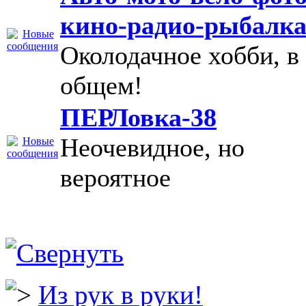
кино-радио-рыбалк
Околодачное хобби, в
общем!
ПЕРЛовка-38
Неочевидное, но
вероятное
Из рук в руки!