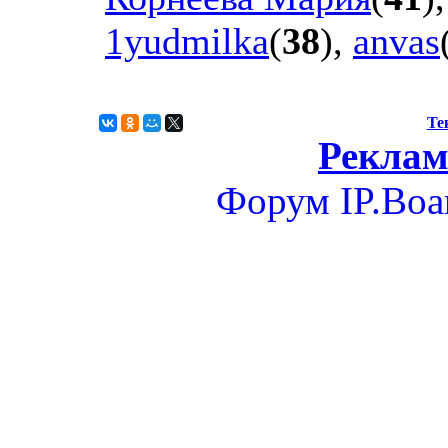
1yudmilka
(
38
),
anvas
Те
Реклам
Форум
IP.Boa