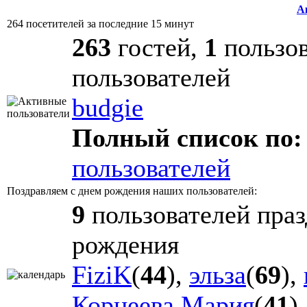
А
264 посетителей за последние 15 минут
263
гостей,
1
пользов
пользователей
budgie
Полный список по:
пользователей
Поздравляем с днем рождения наших пользователей:
9
пользователей праз
рождения
FiziK
(
44
),
эльза
(
69
),
Корнеева Мария
(
41
)