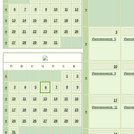
»
6
7
8
9
10
11
12
»
»
13
14
15
16
17
18
19
»
20
21
22
23
24
25
26
3
Именинников: 5
Имени
»
27
28
29
30
31
»
Август 2026
П
В
С
Ч
П
С
В
10
Именинников: 9
Имени
»
1
2
»
3
4
5
7
8
9
»
6
»
10
11
12
13
14
15
16
17
Именинников: 11
Имени
»
17
18
19
20
21
22
23
»
»
24
25
26
27
28
29
30
»
31