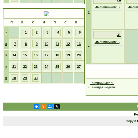
24
Именинников: 3
Имени
»
Сентябрь 2026
П
В
С
Ч
П
С
В
»
1
2
3
4
5
6
31
Именинников: 6
»
7
8
9
10
11
12
13
»
»
14
15
16
17
18
19
20
»
21
22
23
24
25
26
27
Навигация
»
28
29
30
·
Текущий месяц
·
Текущая неделя
Р
Форум