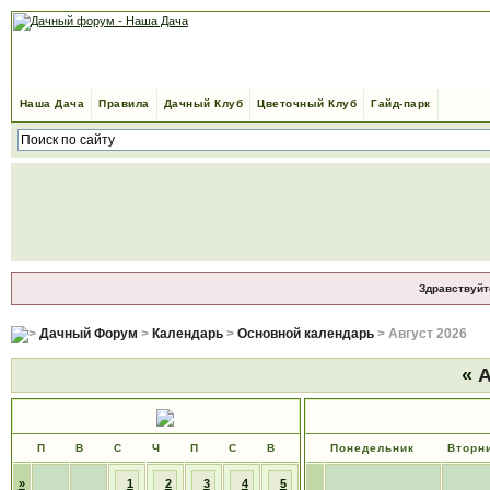
Наша Дача
Правила
Дачный Клуб
Цветочный Клуб
Гайд-парк
Здравствуйт
Дачный Форум
>
Календарь
>
Основной календарь
> Август 2026
«
А
Июль 2026
Календарь событий и име
П
В
С
Ч
П
С
В
Понедельник
Вторн
»
1
2
3
4
5